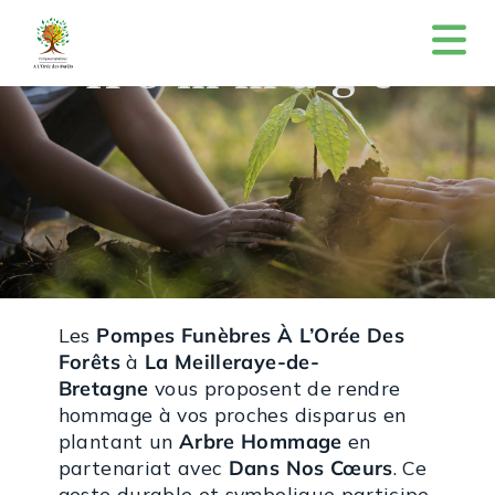
Arbre
Hommage
Les
Pompes Funèbres À L’Orée Des
Forêts
à
La Meilleraye-de-
Bretagne
vous proposent de rendre
hommage à vos proches disparus en
plantant un
Arbre Hommage
en
partenariat avec
Dans Nos Cœurs
. Ce
geste durable et symbolique participe